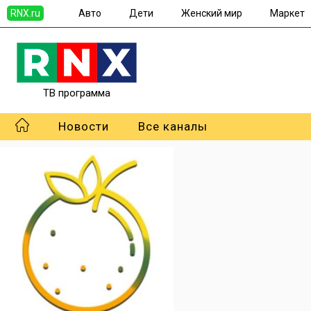
RNX.ru
Авто
Дети
Женский мир
Маркет
ТВ программа
Новости
Все каналы