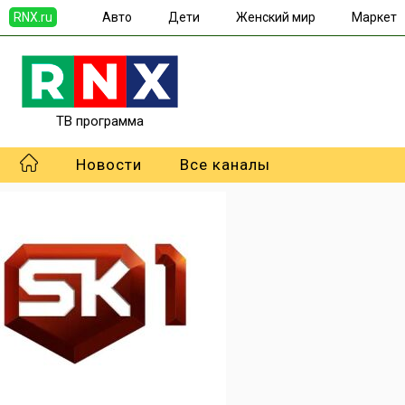
RNX.ru
Авто
Дети
Женский мир
Маркет
ТВ программа
Новости
Все каналы