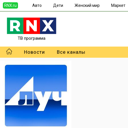
RNX.ru
Авто
Дети
Женский мир
Маркет
ТВ программа
Новости
Все каналы