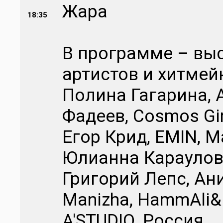
Жара
18:35
В программе – вы
артистов и хитмейк
Полина Гагарина, A
Фадеев, Cosmos Gir
Егор Крид, EMIN, 
Юлианна Караулова
Григорий Лепс, Ан
Manizha, HammAli&
A'STUDIO. Россия