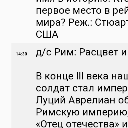
первое место в ре
мира? Реж.: Стюарт
США
д/с Рим: Расцвет 
14:30
В конце III века 
солдат стал импер
Луций Аврелиан о
Римскую империю,
«Отец отечества» и