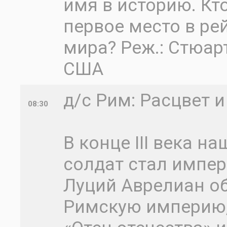
имя в историю. Кт
первое место в ре
мира? Реж.: Стюарт
США
д/с Рим: Расцвет 
08:30
В конце III века 
солдат стал импер
Луций Аврелиан о
Римскую империю,