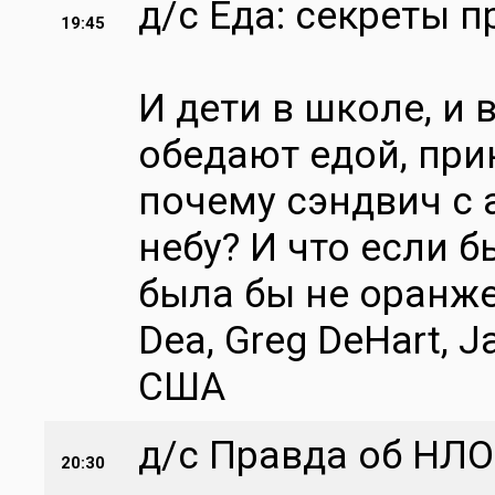
д/с Еда: секреты 
19:45
И дети в школе, и 
обедают едой, при
почему сэндвич с
небу? И что если 
была бы не оранже
Dea, Greg DeHart, J
США
д/с Правда об НЛО
20:30