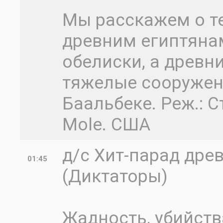
Мы расскажем о т
древним египтяна
обелиски, а древн
тяжелые сооружен
Баальбеке. Реж.: С
Mole. США
д/с Хит-парад дре
01:45
(Диктаторы)
Жадность, убийства