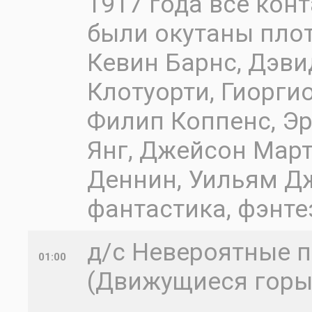
1917 года все кон
были окутаны плот
Кевин Барнс, Дэви
Клотуорти, Гиорги
Филип Коппенс, Э
Янг, Джейсон Мар
Деннин, Уильям Дж
фантастика, фэнте
д/с Невероятные 
01:00
(Движущиеся горы