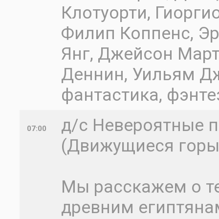
Клотуорти, Гиорги
Филип Коппенс, Э
Янг, Джейсон Мар
Деннин, Уильям Дж
фантастика, фэнте
д/с Невероятные 
07:00
(Движущиеся горы
Мы расскажем о т
древним египтяна