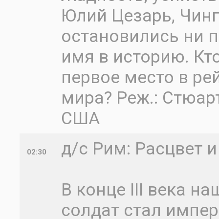
Юлий Цезарь, Чинг
остановились ни п
имя в историю. Кт
первое место в ре
мира? Реж.: Стюарт
США
д/с Рим: Расцвет 
02:30
В конце III века 
солдат стал импер