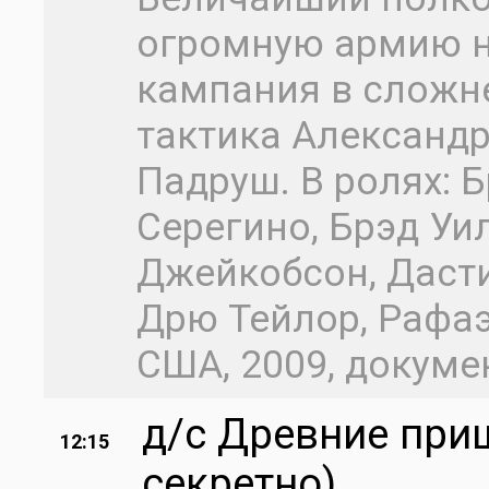
огромную армию н
кампания в сложн
тактика Александр
Падруш. В ролях: 
Серегино, Брэд Уи
Джейкобсон, Дасти
Дрю Тейлор, Рафа
США, 2009, докуме
д/с Древние при
12:15
секретно)