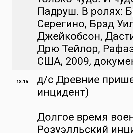
Падруш. В ролях: 
Серегино, Брэд Уи
Джейкобсон, Дасти
Дрю Тейлор, Рафа
США, 2009, докуме
д/с Древние приш
18:15
инцидент)
Долгое время вое
Розуэлльский инци