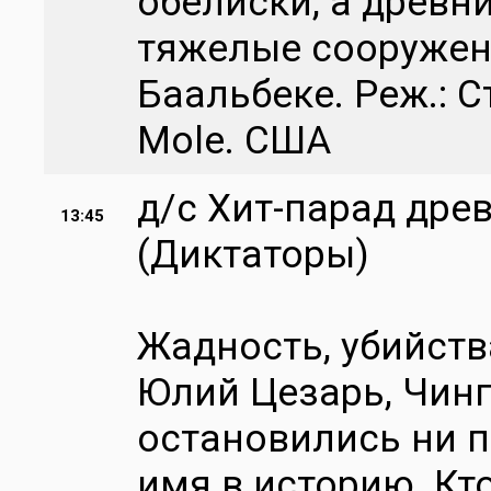
обелиски, а древн
тяжелые сооружен
Баальбеке. Реж.: С
Mole. США
д/с Хит-парад дре
13:45
(Диктаторы)
Жадность, убийства
Юлий Цезарь, Чинг
остановились ни п
имя в историю. Кт