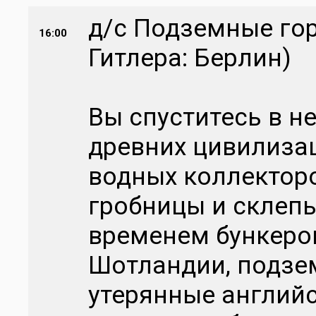
д/с Подземные го
16:00
Гитлера: Берлин)
Вы спуститесь в н
древних цивилиза
водных коллекторо
гробницы и склепы
временем бункеров
Шотландии, подзем
утерянные английс