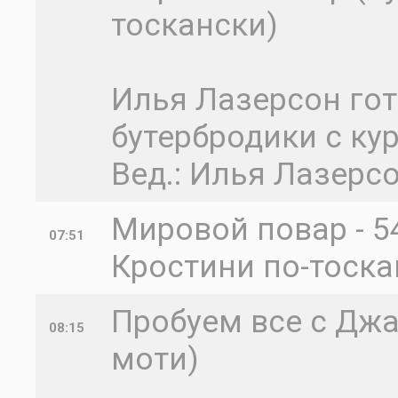
тоскански)
Илья Лазерсон гот
бутербродики с ку
Вед.: Илья Лазерс
Мировой повар - 54
07:51
Кростини по-тоска
Пробуем все с Джа
08:15
моти)