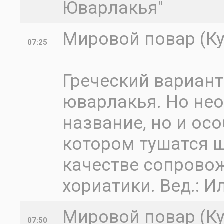
Юварлакья"
Мировой повар (Ку
07:25
Греческий вариан
юварлакья. Но нео
название, но и ос
котором тушатся ш
качестве сопровож
хориатики. Вед.: 
Мировой повар (Ку
07:50