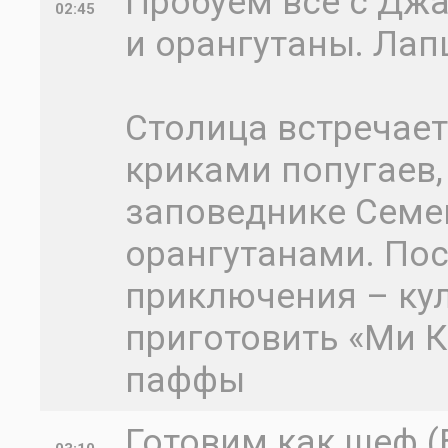
Пробуем все с Джа
02:45
и орангутаны. Лап
Столица встречае
криками попугаев,
заповеднике Семен
орангутанами. По
приключения – кул
приготовить «Ми К
паффы
Готовим как шеф (