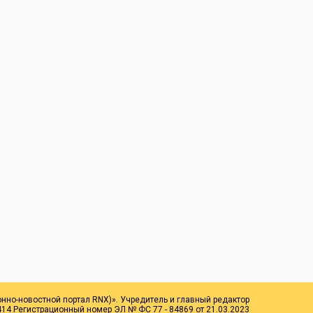
онно-новостной портал RNX)». Учредитель и главный редактор
14 Регистрационный номер ЭЛ № ФС 77 - 84869 от 21.03.2023