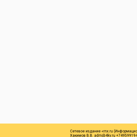
Сетевое издание «rnx.ru (Информаци
Хакимов В.В. adm@4kv.ru +749599194