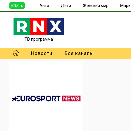
RNX.ru
Авто
Дети
Женский мир
Марк
ТВ программа
Новости
Все каналы