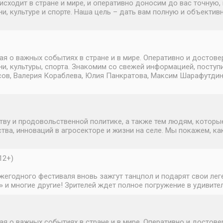
исходит в стране и мире, и оперативно доносим до вас точну
и, культуре и спорте. Наша цель – дать вам полную и объектив
о важных событиях в стране и в мире. Оперативно и достовер
и, культуры, спорта. Знакомим со свежей информацией, поступ
в, Валерия Кораблева, Юлия Панкратова, Максим Шарафутдинов.
ву и продовольственной политике, а также тем людям, которы
а, инноваций в агросекторе и жизни на селе. Мы покажем, ка
12+)
егодного фестиваля вновь зажгут танцпол и подарят свои леген
» и многие другие! Зрителей ждет полное погружение в удивите
о важных событиях в стране и в мире. Оперативно и достовер