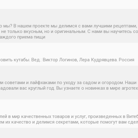
это мы? В нашем проекте мы делимся с вами лучшими рецептами
не только вкусным, но и оригинальным. С нами вы научитесь с
каждого приема пищи
товить кутабы. Вед.: Виктор Логинов, Лера Кудрявцева. Россия
 советами и лайфхаками по уходу за садом и огородом. Наши 
адовали вас круглый год. Вы узнаете о новинках в мире агроте
лей в мир качественных товаров и услуг, произведенных в Вит
м их качество и делимся секретами, которые помогут вам сде