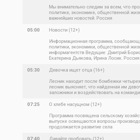
Мы внимательно следим за всем, что про
политике, экономике, общественной жизн
важнейших новостей. Россия
05:00
Новости (12+)
Информационная программа, сообщающая 
политики, экономики, общественной жизн
информагентств Ведущие: Дмитрий Борисо
Екатерина Дьякова, Ирина Лосик. Россия
05:30
Девочка ищет отца (16+)
Лесник находит после бомбежки четырехл
лесник выясняет, что найденная им дев
заложники и воздействовать на командир
07:25
О хлебе насущном (12+)
Программа посвящена сельскому хозяйст
выпуске освещаются вопросы производств
продолжается развитие села
07:40
Давайте пробовать (12+)