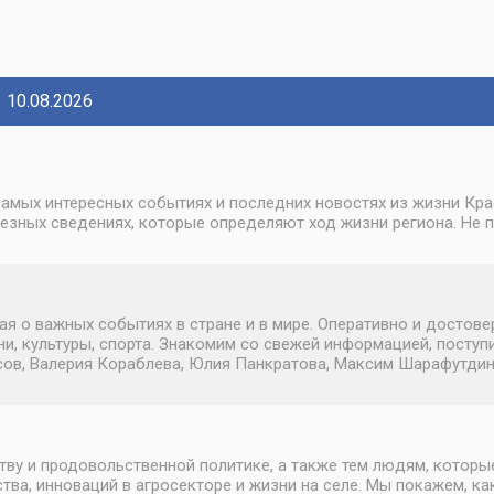
10.08.2026
амых интересных событиях и последних новостях из жизни Крас
лезных сведениях, которые определяют ход жизни региона. Не 
о важных событиях в стране и в мире. Оперативно и достовер
и, культуры, спорта. Знакомим со свежей информацией, поступ
в, Валерия Кораблева, Юлия Панкратова, Максим Шарафутдинов.
ву и продовольственной политике, а также тем людям, которы
а, инноваций в агросекторе и жизни на селе. Мы покажем, ка