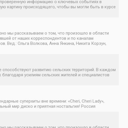
ю, проверенную информацию о ключевых событиях в
ную картину происходящего, чтобы вы могли быть в курсе
но мы рассказываем о том, что произошло в области
ившей от наших корреспондентов и по каналам
 Вед.: Ольга Волкова, Анна Янкина, Никита Корзун,
е способствуют развитию сельских территорий. В каждом
к благодаря усилиям сельских жителей и специалистов
дарные суперхиты вне времени: «Cheri, Cheri Lady»,
льный мир диско и приятная ностальгия! Россия
но мы рассказываем о том, что произошло в области