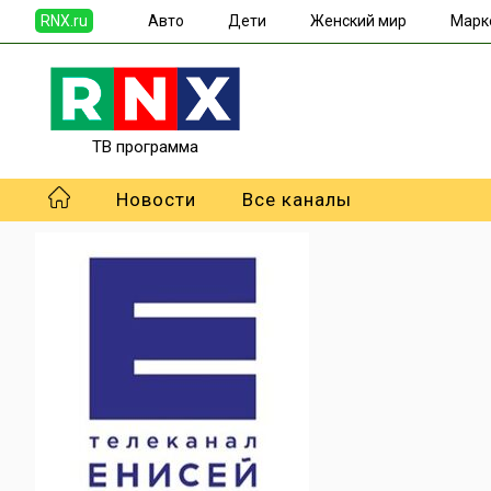
RNX.ru
Авто
Дети
Женский мир
Марк
ТВ программа
Новости
Все каналы