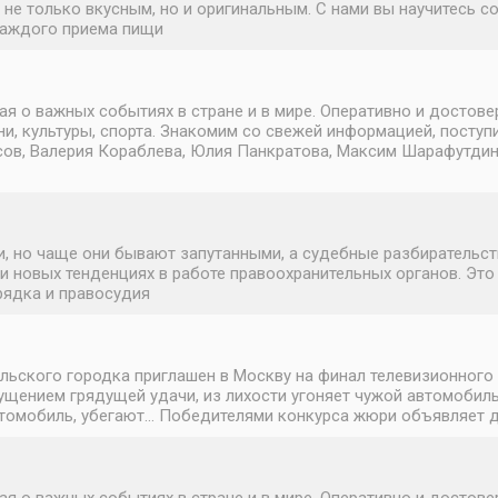
не только вкусным, но и оригинальным. С нами вы научитесь с
каждого приема пищи
о важных событиях в стране и в мире. Оперативно и достовер
и, культуры, спорта. Знакомим со свежей информацией, поступ
в, Валерия Кораблева, Юлия Панкратова, Максим Шарафутдинов.
, но чаще они бывают запутанными, а судебные разбирательст
и новых тенденциях в работе правоохранительных органов. Это
рядка и правосудия
льского городка приглашен в Москву на финал телевизионного 
ущением грядущей удачи, из лихости угоняет чужой автомобиль
томобиль, убегают... Победителями конкурса жюри объявляет д