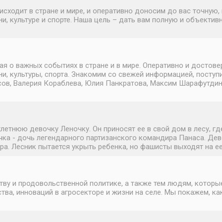
исходит в стране и мире, и оперативно доносим до вас точну
и, культуре и спорте. Наша цель – дать вам полную и объектив
о важных событиях в стране и в мире. Оперативно и достовер
и, культуры, спорта. Знакомим со свежей информацией, поступ
в, Валерия Кораблева, Юлия Панкратова, Максим Шарафутдинов.
етнюю девочку Леночку. Он приносят ее в свой дом в лесу, гд
очка - дочь легендарного партизанского командира Панаса. Де
а. Лесник пытается укрыть ребенка, но фашисты выходят на ее
ву и продовольственной политике, а также тем людям, которы
а, инноваций в агросекторе и жизни на селе. Мы покажем, ка