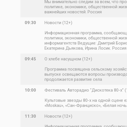
Мы внимательно следим за всем, что про
политике, экономике, общественной жизн
важнейших новостей. Россия
09:30
Новости (12+)
Информационная программа, сообщающая 
политики, экономики, общественной жизн
информагентств Ведущие: Дмитрий Борисо
Екатерина Дьякова, Ирина Лосик. Россия
09:45
О хлебе насущном (12+)
Программа посвящена сельскому хозяйст
выпуске освещаются вопросы производств
продолжается развитие села
10:00
Фестиваль Авторадио "Дискотека 80-х" (
Культовые звезды 80-х на одной сцене еж
«Moskau», «Сан-Франциско», «Белая ночь
11:30
Новости (12+)
Информационная программа, сообщающая 