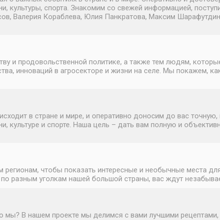
и, культуры, спорта. Знакомим со свежей информацией, поступ
в, Валерия Кораблева, Юлия Панкратова, Максим Шарафутдинов.
ву и продовольственной политике, а также тем людям, которы
а, инноваций в агросекторе и жизни на селе. Мы покажем, ка
исходит в стране и мире, и оперативно доносим до вас точну
и, культуре и спорте. Наша цель – дать вам полную и объектив
 регионам, чтобы показать интересные и необычные места для
 по разным уголкам нашей большой страны, вас ждут незабыва
это мы? В нашем проекте мы делимся с вами лучшими рецептами