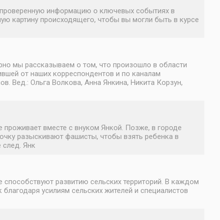
ю, проверенную информацию о ключевых событиях в
ную картину происходящего, чтобы вы могли быть в курсе
но мы рассказываем о том, что произошло в области
ившей от наших корреспондентов и по каналам
 Вед.: Ольга Волкова, Анна Янкина, Никита Корзун,
е проживает вместе с внуком Янкой. Позже, в городе
вочку разыскивают фашисты, чтобы взять ребенка в
 след. Янк
е способствуют развитию сельских территорий. В каждом
к благодаря усилиям сельских жителей и специалистов