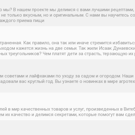
это мы? В нашем проекте мы делимся с вами лучшими рецептами
не только вкусным, но и оригинальным. С нами вы научитесь с
каждого приема пищи
раненная. Как правило, она так или иначе стремится избавитьс
ыходом кажется жизнь на две семьи. Так жили Исаак Дунаевски
ых треугольников? Чем платят дети за страсть, терзающую их
 советами и лайфхаками по уходу за садом и огородом. Наши 
адовали вас круглый год. Вы узнаете о новинках в мире агроте
лей в мир качественных товаров и услуг, произведенных в Вит
м их качество и делимся секретами, которые помогут вам сде