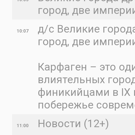
город, две империи
д/с Великие город
10:07
город, две импери
Карфаген – это од
влиятельных горо
финикийцами в IX 
побережье соврем
Новости (12+)
11:00