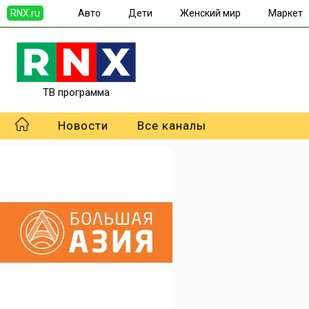
RNX.ru
Авто
Дети
Женский мир
Маркет
ТВ программа
Новости
Все каналы