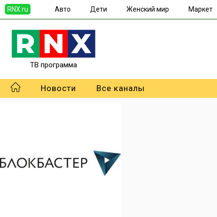
RNX.ru
Авто
Дети
Женский мир
Маркет
ТВ программа
Новости
Все каналы