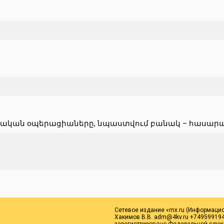
տական օպերացիաները, նպաստվում բանակ – հասար
Сетевое издание «rnx.ru (Информаци
Хакимов В.В. adm@4kv.ru +749599194