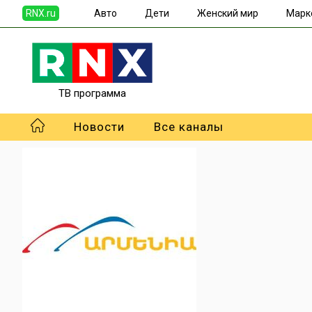
RNX.ru
Авто
Дети
Женский мир
Марк
ТВ программа
Новости
Все каналы