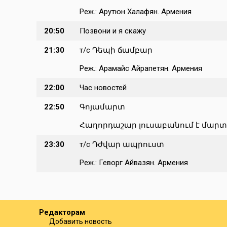
Реж.: Арутюн Халафян. Армения
20:50
Позвони и я скажу
21:30
т/с Դեպի ճամբար
Реж.: Арамайс Айрапетян. Армения
22:00
Час новостей
22:50
Գոյամարտ
Հաղորդաշար լուսաբանում է մար
23:30
т/с Դժվար ապրուստ
Реж.: Геворг Айвазян. Армения
Редакторам
Добавить новость