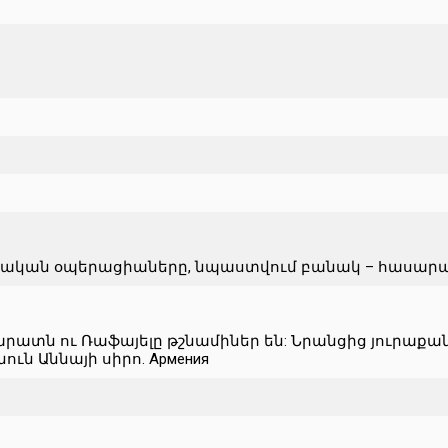
տական օպերացիաները, նպաստվում բանակ – հասար
տն ու Ռաֆայելը թշնամիներ են: Նրանցից յուրաքանչյո
ւն Աննայի սիրո. Армения