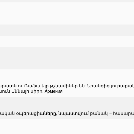
տն ու Ռաֆայելը թշնամիներ են: Նրանցից յուրաքանչյո
ւն Աննայի սիրո. Армения
տական օպերացիաները, նպաստվում բանակ – հասար