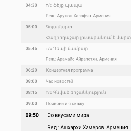
04:30
т/с Ֆեյք պապա
Реж.: Арутюн Халафян. Армения
05:00
Գոյամարտ
Հաղորդաշար լուսաբանում է մար
05:45
т/с Դեպի ճամբար
Реж.: Арамайс Айрапетян. Армения
06:20
Концертная программа
08:00
Час новостей
08:15
т/с Գնված երջանկություն
09:00
Позвони и я скажу
09:50
Со вкусами мира
Вед.: Ашхархи Хамеров. Армения