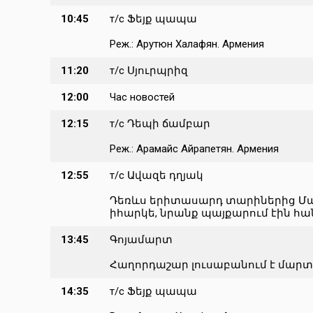
10:45
т/с Ֆեյք պապա
Реж.: Арутюн Халафян. Армения
11:20
т/с Սյուրպրիզ
12:00
Час новостей
12:15
т/с Դեպի ճամբար
Реж.: Арамайс Айрапетян. Армения
12:55
т/с Ավազե դղյակ
Դեռևս երիտասարդ տարիներից Մարա
իհարկե, նրանք պայքարում էին հանո
13:45
Գոյամարտ
Հաղորդաշար լուսաբանում է մար
14:35
т/с Ֆեյք պապա