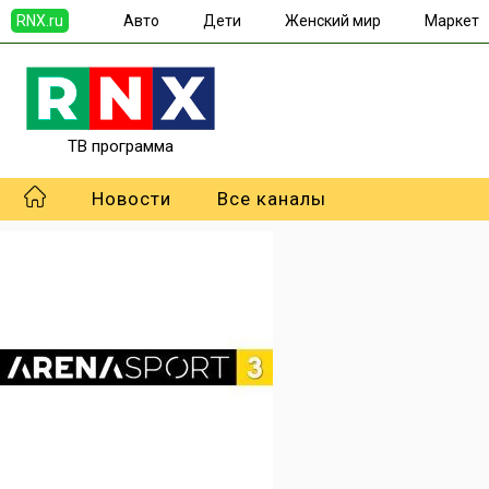
RNX.ru
Авто
Дети
Женский мир
Маркет
ТВ программа
Новости
Все каналы