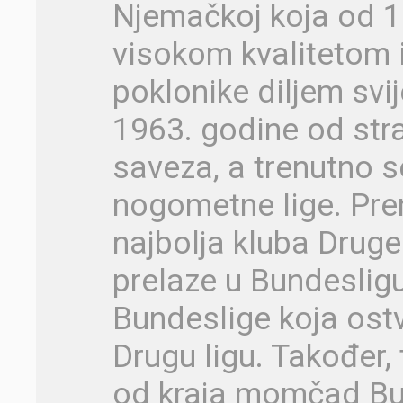
Njemačkoj koja od 1
visokom kvalitetom 
poklonike diljem svi
1963. godine od st
saveza, a trenutno 
nogometne lige. Pre
najbolja kluba Druge
prelaze u Bundesligu
Bundeslige koja ostv
Drugu ligu. Također,
od kraja momčad Bu