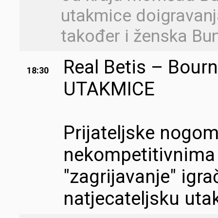
utakmice doigravanja
također i ženska Bu
Real Betis – Bourn
18:30
UTAKMICE
Prijateljske nogo
nekompetitivnima 
"zagrijavanje" igra
natjecateljsku uta