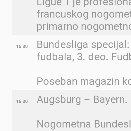
Ligue 1 je profesion
francuskog nogometn
primarno nogometno 
Bundesliga specijal
15:30
fudbala, 3. deo. Fu
Poseban magazin koj
Augsburg – Bayern.
16:30
Nogometna Bundeslig