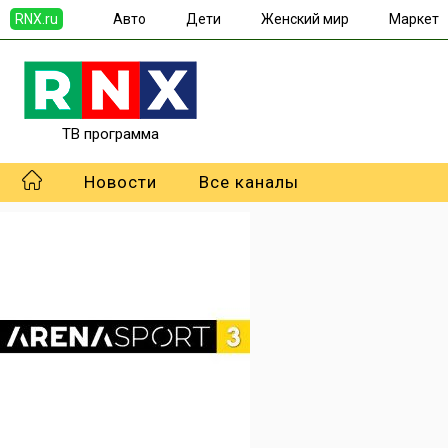
RNX.ru
Авто
Дети
Женский мир
Маркет
ТВ программа
Новости
Все каналы