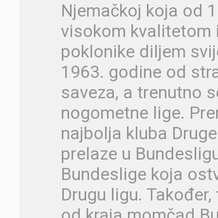
Njemačkoj koja od 1
visokom kvalitetom 
poklonike diljem svi
1963. godine od st
saveza, a trenutno 
nogometne lige. Pre
najbolja kluba Druge
prelaze u Bundesligu
Bundeslige koja ostv
Drugu ligu. Također,
od kraja momčad Bu