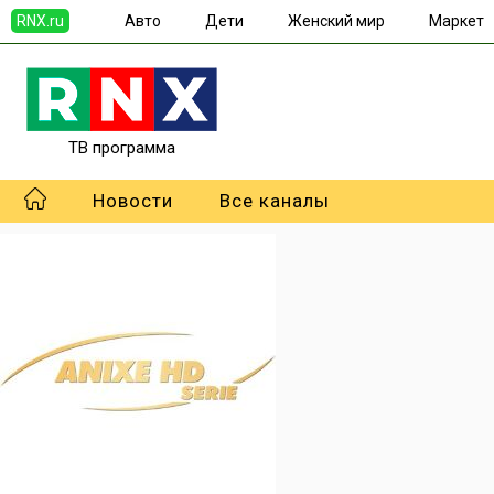
RNX.ru
Авто
Дети
Женский мир
Маркет
ТВ программа
Новости
Все каналы