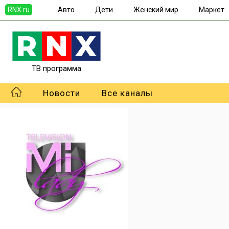
RNX.ru
Авто
Дети
Женский мир
Маркет
ТВ программа
Новости
Все каналы