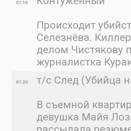
Контуженный
01:10
Происходит убийст
Селезнёва. Киллер
делом Чистякову 
журналистка Кура
т/с След (Убийца н
01:20
В съемной кварти
девушка Майя Лозо
рассылала резюме 